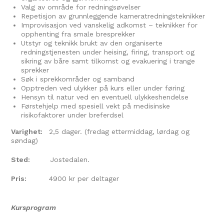
Valg av område for redningsøvelser
Repetisjon av grunnleggende kameratredningsteknikker
Improvisasjon ved vanskelig adkomst – teknikker for
opphenting fra smale bresprekker
Utstyr og teknikk brukt av den organiserte
redningstjenesten under heising, firing, transport og
sikring av båre samt tilkomst og evakuering i trange
sprekker
Søk i sprekkområder og samband
Opptreden ved ulykker på kurs eller under føring
Hensyn til natur ved en eventuell ulykkeshendelse
Førstehjelp med spesiell vekt på medisinske
risikofaktorer under breferdsel
Varighet:
2,5 dager. (fredag ettermiddag, lørdag og
søndag)
Sted:
Jostedalen.
Pris:
4900 kr per deltager
Kursprogram