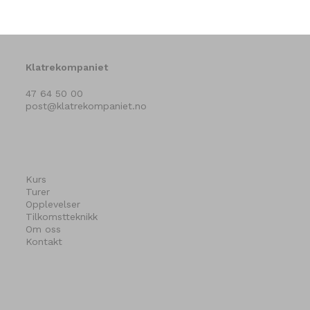
Klatrekompaniet
47 64 50 00
post@klatrekompaniet.no
Kurs
Turer
Opplevelser
Tilkomstteknikk
Om oss
Kontakt