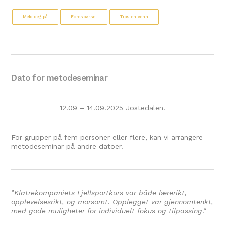
Meld deg på
Forespørsel
Tips en venn
Dato for metodeseminar
12.09 – 14.09.2025 Jostedalen.
For grupper på fem personer eller flere, kan vi arrangere
metodeseminar på andre datoer.
”
Klatrekompaniets Fjellsportkurs var både lærerikt,
opplevelsesrikt, og morsomt. Opplegget var gjennomtenkt,
med gode muligheter for individuelt fokus og tilpassing
.
“